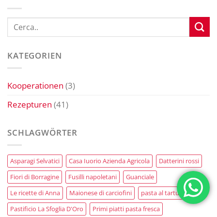
KATEGORIEN
Kooperationen
(3)
Rezepturen
(41)
SCHLAGWÖRTER
Asparagi Selvatici
Casa Iuorio Azienda Agricola
Datterini rossi
Fiori di Borragine
Fusilli napoletani
Guanciale
Le ricette di Anna
Maionese di carciofini
pasta al tartufo
Pastificio La Sfoglia D'Oro
Primi piatti pasta fresca