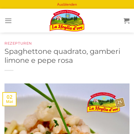
Ausblenden
Zum
Inhalt
springen
REZEPTUREN
Spaghettone quadrato, gamberi
limone e pepe rosa
02
Mai