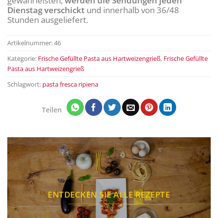
gewährleisten,
werden die Sendungen jeden
Dienstag verschickt
und innerhalb von 36/48
Stunden ausgeliefert.
Artikelnummer:
46
Kategorie:
Frische Gefüllte Pasta aus Hartweizengrieß
,
Frische Gefüllte
Pasta aus Hartweizengrieß
Schlagwort:
pasta fresca ripiena
Teilen
ENTDECKEN SIE ALLE REZEPTE