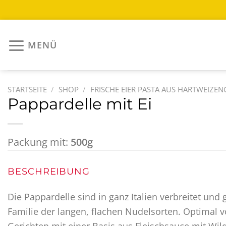
Zum
Inhalt
MENÜ
springen
STARTSEITE
/
SHOP
/
FRISCHE EIER PASTA AUS HARTWEIZENG
Pappardelle mit Ei
Packung mit:
500g
BESCHREIBUNG
Die Pappardelle sind in ganz Italien verbreitet und
Familie der langen, flachen Nudelsorten. Optimal v
Gerichten mit einer Basis aus Fleischsauce mit Wil