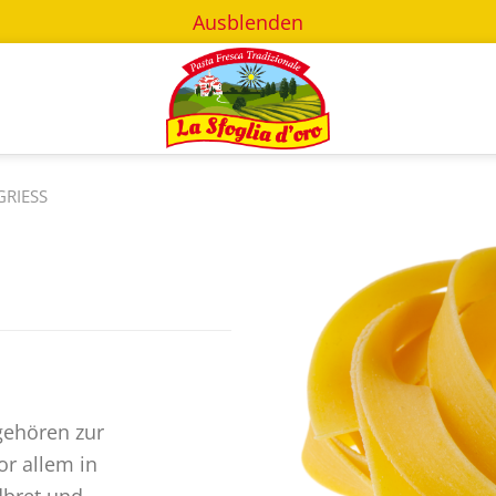
Ausblenden
RIESS
 gehören zur
or allem in
dbret und