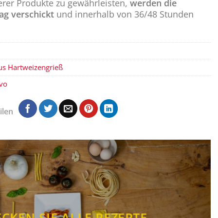
erer Produkte zu gewährleisten,
werden die
ag verschickt
und innerhalb von 36/48 Stunden
aus Hartweizengrieß
ovo
ilen
CKEN SIE ALLE REZEPTE