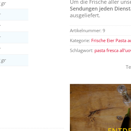
Um die Frische aller uns
 gr
Sendungen jeden Dienst
r
ausgeliefert.
r
Artikelnummer:
9
r
Kategorie:
Frische Eier Pasta 
r
Schlagwort:
pasta fresca all'u
 gr
Te
ENTDE